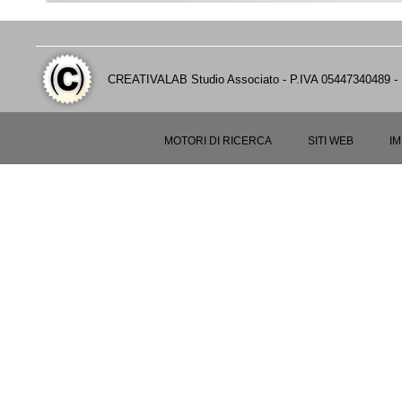
CREATIVALAB Studio Associato - P.IVA 05447340489 - D
MOTORI DI RICERCA
SITI WEB
I